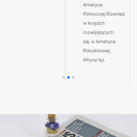
Ameryce
chińskiego
Północnej.Również
pisarza Tao Gu
w krajach
w około 950.
rozwijających
się, w Ameryce
Południowej,
Afryce itp.