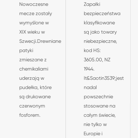
Zapałki
Pierwsze
bezpieczeństwa
mecze są
klasyfikowane
wymyślone w
są jako towary
Chinach,
niebezpieczne,
podczas pięciu
kod HS:
dynastii i
3605.00, NZ
Dziesięciu
1944.
Królestw (AD
It&Saotin3539;jest
907 28211960),
nadal
książka o
powszechnie
nazwie
stosowane na
"Records of the
całym świecie,
Unworldly" i
nie tylko w
"Strange"
Europie i
napisana przez