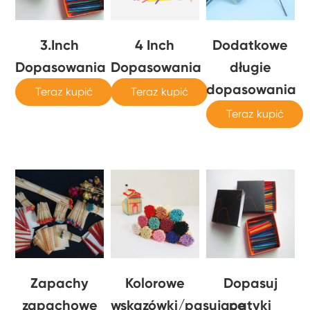
3.Inch
4 Inch
Dodatkowe
Dopasowania
Dopasowania
długie
dopasowania
Teraz kupić
Teraz kupić
Teraz kupić
Zapachy
Kolorowe
Dopasuj
zapachowe
wskazówki/pasujące
patyki