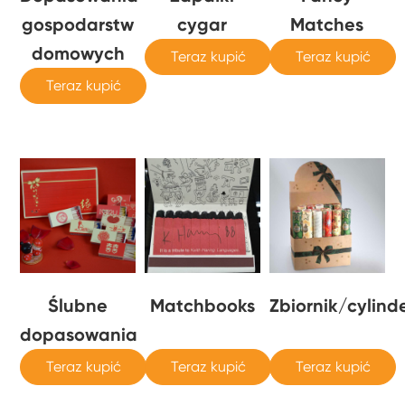
gospodarstw
cygar
Matches
domowych
Teraz kupić
Teraz kupić
Teraz kupić
Ślubne
Matchbooks
Zbiornik/cylind
dopasowania
Teraz kupić
Teraz kupić
Teraz kupić